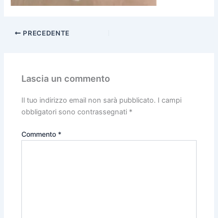
o
p
k
PRECEDENTE
Lascia un commento
Il tuo indirizzo email non sarà pubblicato.
I campi
obbligatori sono contrassegnati
*
Commento
*