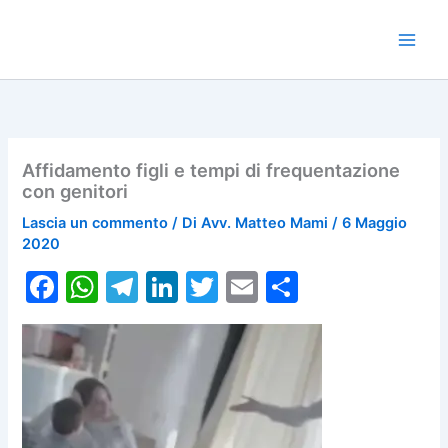
Vai
al
contenuto
Affidamento figli e tempi di frequentazione
con genitori
Lascia un commento
/ Di
Avv. Matteo Mami
/
6 Maggio
2020
F
W
T
Li
T
E
C
a
h
el
n
w
m
o
c
at
e
k
itt
ai
n
e
s
gr
e
er
l
di
b
A
a
dI
vi
o
p
m
n
di