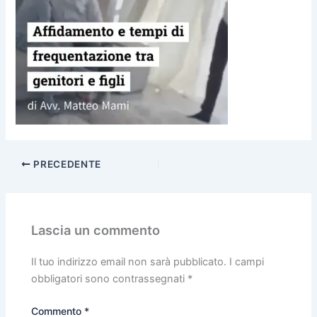
o
p
k
PRECEDENTE
Lascia un commento
Il tuo indirizzo email non sarà pubblicato.
I campi
obbligatori sono contrassegnati
*
Commento
*