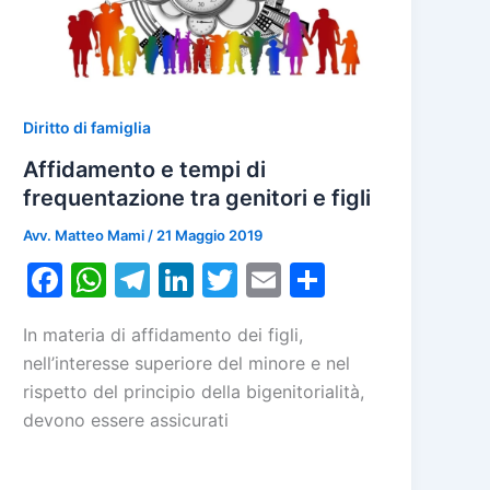
Diritto di famiglia
Affidamento e tempi di
frequentazione tra genitori e figli
Avv. Matteo Mami
/
21 Maggio 2019
F
W
T
Li
T
E
C
a
h
el
n
w
m
o
In materia di affidamento dei figli,
c
at
e
k
itt
ai
n
nell’interesse superiore del minore e nel
e
s
gr
e
er
l
di
rispetto del principio della bigenitorialità,
b
A
a
dI
vi
devono essere assicurati
o
p
m
n
di
o
p