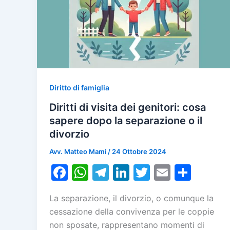
Diritto di famiglia
Diritti di visita dei genitori: cosa
sapere dopo la separazione o il
divorzio
Avv. Matteo Mami
/
24 Ottobre 2024
F
W
T
Li
T
E
C
a
h
el
n
w
m
o
La separazione, il divorzio, o comunque la
c
at
e
k
itt
ai
n
cessazione della convivenza per le coppie
e
s
gr
e
er
l
di
non sposate, rappresentano momenti di