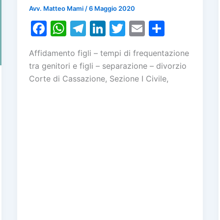
Avv. Matteo Mami
/
6 Maggio 2020
F
W
T
Li
T
E
C
a
h
el
n
w
m
o
Affidamento figli – tempi di frequentazione
c
at
e
k
itt
ai
n
tra genitori e figli – separazione – divorzio
e
s
gr
e
er
l
di
Corte di Cassazione, Sezione I Civile,
b
A
a
dI
vi
o
p
m
n
di
o
p
k